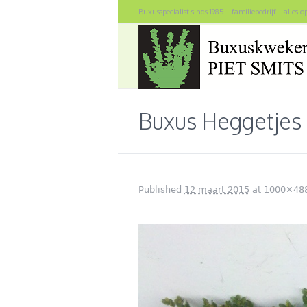
Buxusspecialist sinds 1985 | familiebedrijf | alles 
Buxus Heggetjes 
Published
12 maart 2015
at 1000×48