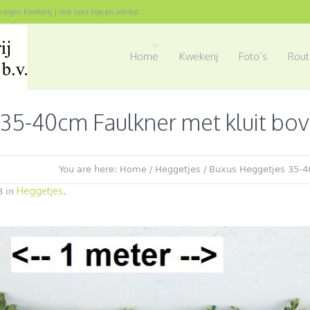
op eigen kwekerij | ook voor tips en advies!
Home
Kwekerij
Foto’s
Rout
35-40cm Faulkner met kluit bov
You are here:
Home
/
Heggetjes
/
Buxus Heggetjes 35-4
Heggetjes
8 in
.