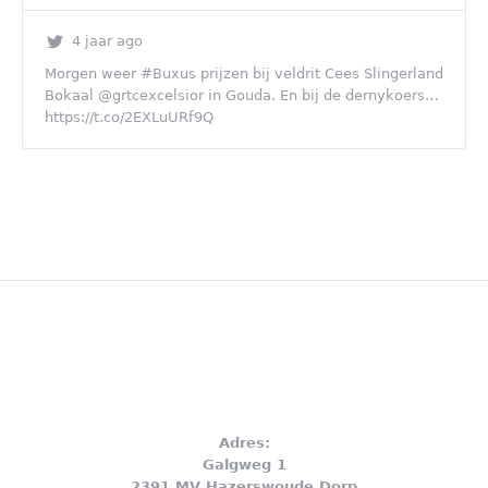
4 jaar ago
Morgen weer #Buxus prijzen bij veldrit Cees Slingerland
Bokaal @grtcexcelsior in Gouda. En bij de dernykoers…
https://t.co/2EXLuURf9Q
Adres:
Galgweg 1
2391 MV Hazerswoude Dorp