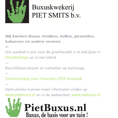
Wij kweken Buxus struiken, bollen, piramiden,
kubussen en andere vormen.
—
Ons aanbod in pot voor de groothandel is te bekijken in
FloraXchange
en in het VAR-B
—
Beschikbare prijzen en aantallen op aanvraag.
—
Sortimentslijst voor Hoveniers (PDF-bestand)
—
Particulieren kunnen meer informatie vinden op
www.pietbuxus.nl
www.uwbuxus.nl
en in de webwinkel: