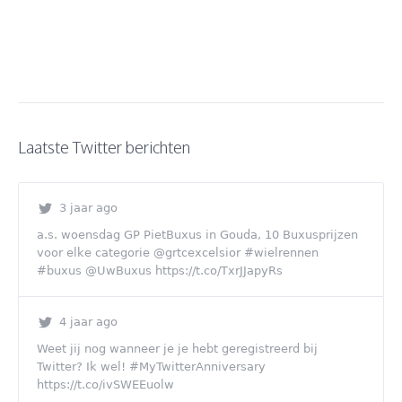
Laatste Twitter berichten
3 jaar ago
a.s. woensdag GP PietBuxus in Gouda, 10 Buxusprijzen
voor elke categorie @grtcexcelsior #wielrennen
#buxus @UwBuxus https://t.co/TxrJJapyRs
4 jaar ago
Weet jij nog wanneer je je hebt geregistreerd bij
Twitter? Ik wel! #MyTwitterAnniversary
https://t.co/ivSWEEuolw