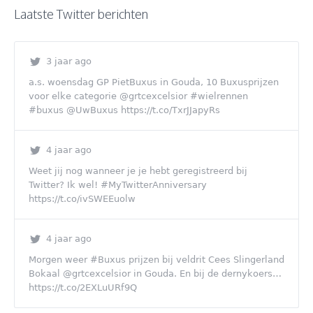
Laatste Twitter berichten
3 jaar ago
a.s. woensdag GP PietBuxus in Gouda, 10 Buxusprijzen
voor elke categorie @grtcexcelsior #wielrennen
#buxus @UwBuxus https://t.co/TxrJJapyRs
4 jaar ago
Weet jij nog wanneer je je hebt geregistreerd bij
Twitter? Ik wel! #MyTwitterAnniversary
https://t.co/ivSWEEuolw
4 jaar ago
Morgen weer #Buxus prijzen bij veldrit Cees Slingerland
Bokaal @grtcexcelsior in Gouda. En bij de dernykoers…
https://t.co/2EXLuURf9Q