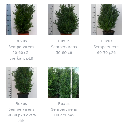
Buxus
Buxus
Buxus
Sempervirens
Sempervirens
Sempervirens
50-60 c5-
50-60 c6
60-70 p26
vierkant p19
Buxus
Buxus
Sempervirens
Sempervirens
60-80 p29 extra
100cm p45
dik