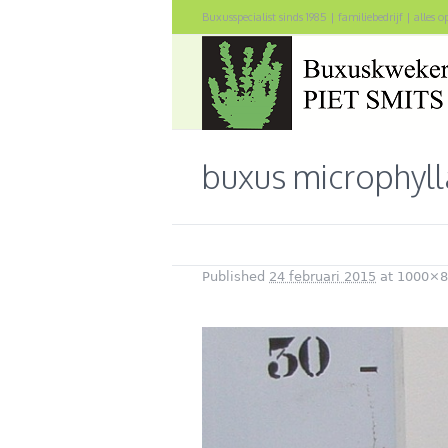
Buxusspecialist sinds 1985 | familiebedrijf | alles 
buxus microphyll
Published
24 februari 2015
at 1000×8