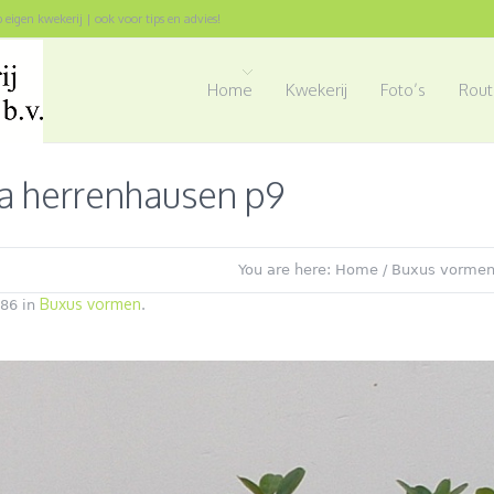
op eigen kwekerij | ook voor tips en advies!
Home
Kwekerij
Foto’s
Rout
a herrenhausen p9
You are here:
Home
/
Buxus vorme
Buxus vormen
86 in
.